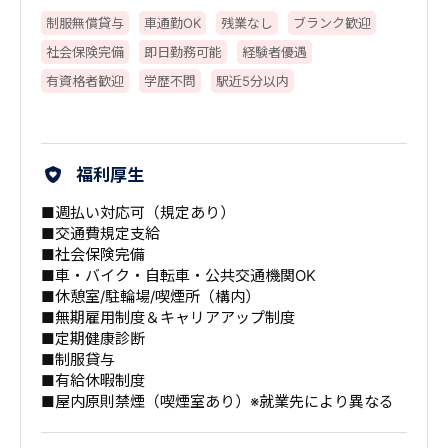
制服無償貸与
車通勤OK
残業なし
ブランク歓迎
社会保険完備
即日勤務可能
経験者優遇
有資格者歓迎
学歴不問
駅近5分以内
福利厚生
■週払い対応可（規定あり）
■交通費規定支給
■社会保険完備
■車・バイク・自転車・公共交通機関OK
■休憩室/駐輪場/喫煙所（構内）
■無期雇用制度＆キャリアアップ制度
■定期健康診断
■制服貸与
■有給休暇制度
■屋内原則禁煙（喫煙室あり）※就業先により異なる