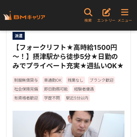
TOPページ
お仕事検索
求人詳細
検索
エントリー
メニュー
派遣
【フォークリフト★高時給1500円
～！】摂津駅から徒歩5分★日勤の
みでプライベート充実★週払いOK★
制服無償貸与
車通勤OK
残業なし
ブランク歓迎
社会保険完備
即日勤務可能
経験者優遇
有資格者歓迎
学歴不問
駅近5分以内